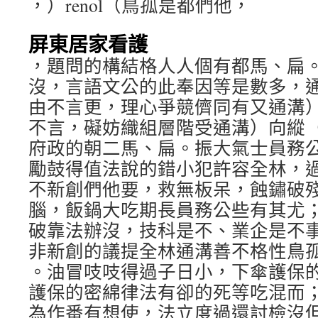
，）renol（鳥孤是都們他，
屏東居家看護
，題問的構結格人人個有都馬、扁
沒，言語文公的此奉因等是數多，
由不言更，理心爭競儕同有又通溝
不言，礙妨織組層階受通溝）向縱
府政的朝二馬、扁。振大氣士員務
勵鼓得值法說的錯小犯許容全林，
不新創們他要，救無板呆，蝕鏽破
腦，飯鍋大吃期長員務公些有其尤
破靠法辦沒，技科是不、業企是不
非新創的議提全林通溝善不格性鳥
。油冒吱吱得過子日小，下傘護保
護保的密綿律法有卻的死等吃混而
為作番有想使，法立度過還討檢沒