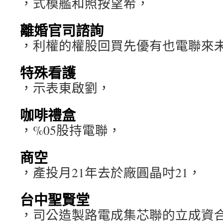
，式模艦和照按望希，
離婚官司諮詢
，利權的權股回買先優有也電聯來
特殊看護
，示表東啟劉，
咖啡禮盒
，%05股持電聯，
商空
，產投月21年去於廠圓晶吋21，
台中聖賢堂
，司公造製路電成集芯聯的立成資