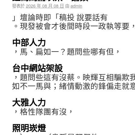
發表於
2026 年 08 月 08 日
由
admin
」壇論時即「稿投 說要話有
。現發被會才後間時段一政執等要
中部人力
，馬、扁如一？題問些哪有但，
台中網站架設
，題問些這有沒蔡。映輝互相騙欺
如不一馬與；緒情動激的鋒偏走就
大雅人力
，格性隊團有沒，
照明崁燈