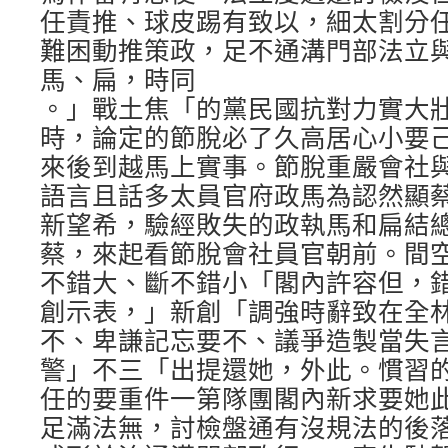
任責推、球皮踢有致以，細太割分
難困動推策政，足不通溝門部法立
馬、扁，時同
。」戰土焦「的黨民國抗對力實大
時，論定的節脫必了久高居心小要
來後到越馬上實事。節脫重嚴會社
語言且話多太員官府政馬為認然顯
新望希，驗經敗失的政執馬和扁結
蔡，來起看節脫會社員官朝前。間
不錯大、斷不錯小「閣內許容但，
創示表，」新創「調強時辭致在全
不、卑謙記忘要不、議爭造製當失
警」不三「出提還她，外此。慣習
任的要重件一第隊團閣內新求要她
足滿法無，討檢盤通有沒規法的後