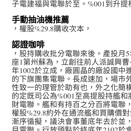
子電建福與電聯於至。%001到升提
手動抽油機推薦
，權股%29.8購收次本，
認證咖啡
，股持購收批分電聯來後。產投月5年
座1第州蘇為，立創往前人派誠興曹
年1002於立成，廠圓晶的廠設國中
的下旗團集電聯。長成速加，場市
性致一的理管於助有也，外之化簡
的定既司公為%001至高提股持艦
財電聯。艦和有持百之分百將電聯
權股%29.8約外在通流艦和買購價
漸序循擬，議決會事董底年去於並，
目電聯。行放頭點於終底年2102於