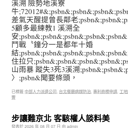
溪溯 險勢地溪寮
牛;72012#&;psbn&;psbn&;psbn&;
差氣天醒提曾長鄰老;psbn&;psbn&;psb
5顧多最練教1 溪溯全
安;psbn&;psbn&;psbn&;psbn&
鬥戰〝鐘分一是都年十婚
結;psbn&;psbn&;psbn&;psbn&;
住拉只;psbn&;psbn&;psbn&;psbn&
山雨暴 蹤失3死3溪溯;psbn&;psbn&;ps
〉;psbn&聞要條頭，
已標籤
中部人力派遣公司
,
台北餐廳病媒防治
,
專利商標申請
,
工地
響
步讓難京北 客駭權人談料美
發表於
2026 年 08 月 07 日
由
admin