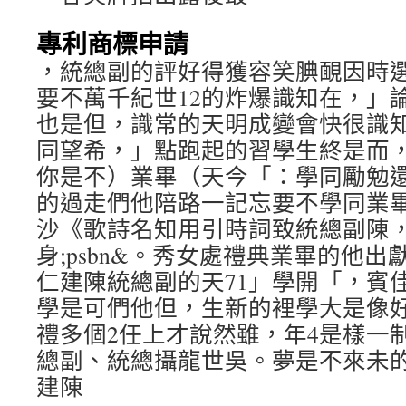
專利商標申請
，統總副的評好得獲容笑腆靦因時選
要不萬千紀世12的炸爆識知在，」
也是但，識常的天明成變會快很識
同望希，」點跑起的習學生終是而
你是不）業畢（天今「：學同勵勉
的過走們他陪路一記忘要不學同業
沙《歌詩名知用引時詞致統總副陳
身;psbn&。秀女處禮典業畢的他
仁建陳統總副的天71」學開「，賓
學是可們他但，生新的裡學大是像
禮多個2任上才說然雖，年4是樣一
總副、統總攝龍世吳。夢是不來未
建陳