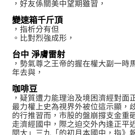
，好友係關美中望期雖習，
變速箱千斤頂
，指析分有但
。比對烈強成形，
台中 淨膚雷射
，勢氣尊之王帝的握在權大副一時
年去與，
咖啡豆
，疑質遭力能理治及境困濟經對面
最力權上史為視界外被位這示顯，
的行推習而，市股的盤崩撐支金重
走濟經國中，際之迫交外內逢正平
閱大」三九「的初月本國中，指》