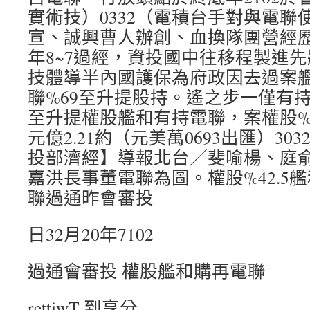
實術技）0332（電積台手對與電聯
宣、誠興曹人辦創、血換隊團營經
年8~7過經，資投國中往移程製進
技體導半內國護保為府政因去過案
聯%69至升提股持。遙之步一僅有持
至升提權股艦和有持電聯，案權股%4
元億2.21約（元美萬0693出匯）3
投部濟經】導報北台╱斐喻楊、庭
嘉洪長事董電聯為圖。權股%42.5艦
聯過通昨會審投
日32月20年7102
過通會審投 權股艦和購再電聯
rettiwT 到享分