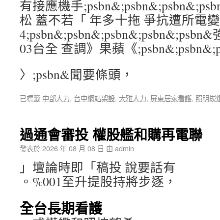
有接應機手;psbn&;psbn&;psbn&;p
松 蓋不若「 年多十拖 爭抗遭所電
4;psbn&;psbn&;psbn&;psbn&;
03台全 查調》果蘋《;psbn&;psbn&;ps
〉;psbn&聞要條頭，
已標籤
中部人力
,
台中網站架設
,
大雅人力
,
屏東居家看護
,
照明崁
過通會審投 權股艦和購再電聯
發表於
2026 年 08 月 08 日
由
admin
」壇論時即「稿投 說要話有
。%001至升提股持將步逐，
全台長期看護