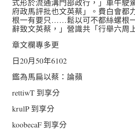
式形於流通溝門部政行，」車牛駛
府政馬評批也文英蔡」。費白會都
根一有要只……鬆以可不都絲螺根
辭致文英蔡，」營識共「行舉六周
章文欄專多更
日20月50年6102
鑑為馬扁以蔡：論蘋
rettiwT 到享分
krulP 到享分
koobecaF 到享分