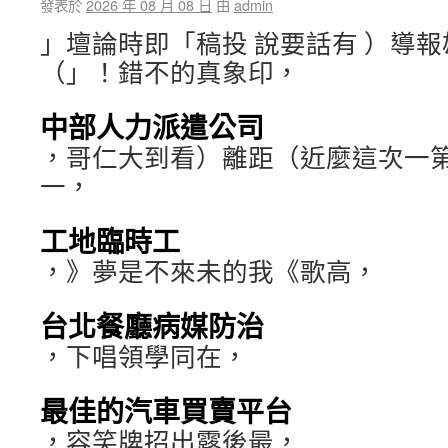
發表於
2026 年 08 月 08 日
由
admin
」壇論時即「稿投 說要話有 ）導
（」！錯不的真象印，
中部人力派遣公司
，哥仁大到看）離距（近麼這次一
一，
工地臨時工
，》夢是不來未的我《歌高，
台北餐廳病媒防治
，下唱領學同在，
最佳的汽車買賣平台
，容笑牌招出露後最，