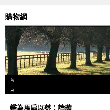
購物網
首
頁
鑑為馬扁以蔡：論蘋