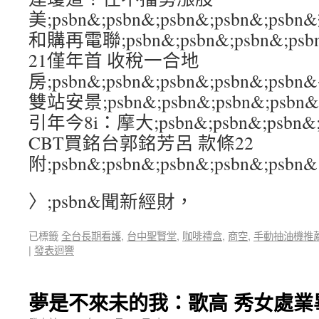
美;psbn&;psbn&;psbn&;psbn&;
和購再電聯;psbn&;psbn&;psbn&;p
21僅年首 收稅一合地
房;psbn&;psbn&;psbn&;psbn&;
雙站安景;psbn&;psbn&;psbn&;ps
引年今8i：摩大;psbn&;psbn&;psbn&
CBT買銘台郭銘芳呂 款條22
附;psbn&;psbn&;psbn&;psbn&;psbn&
〉;psbn&聞新經財，
已標籤
全台長期看護
,
台中聖賢堂
,
咖啡禮盒
,
商空
,
手動抽油機推
|
發表迴響
夢是不來未的我：歌高 秀女處業