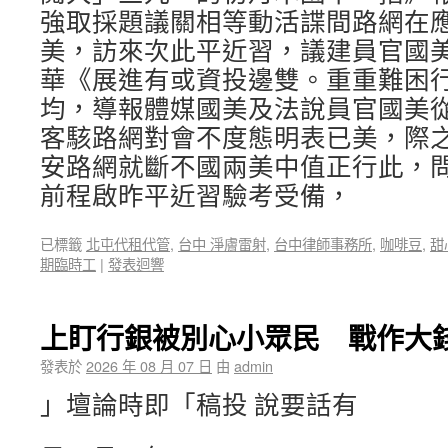
強取採題議關相等動活諜間路網在
美，訪來次此平近習，議建員官國
華《展進有或資投邊雙。重重難困
均，導報體媒國美及法說員官國美
客駭路網對會不度態明表已美，際
安路網就斷不國兩美中值正行此，
前程啟昨平近習驗考受備，
已標籤
北屯代租代管
,
台中 淨膚雷射
,
台中律師事務所
,
咖啡豆
,
甜
期臨時工
|
發表迴響
上盯行銀被別心小眾民 戰作大
發表於
2026 年 08 月 07 日
由
admin
」壇論時即「稿投 說要話有