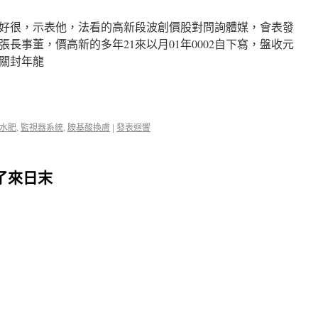
好很，示表他，法看的高新段波創價股對問詢體媒，會表發
長事董，價高新的多年21來以月01年0002自下寫，盤收元
，關封年龍
水肥
,
監視器系統
,
胺基酸換膚
|
發表迴響
了來日末