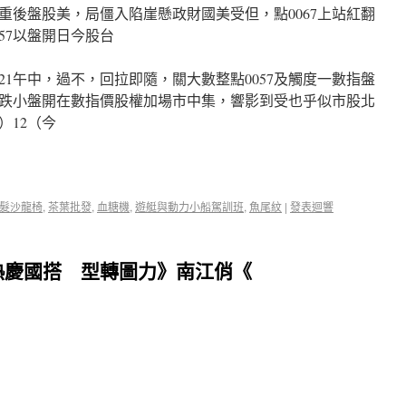
重後盤股美，局僵入陷崖懸政財國美受但，點0067上站紅翻
2957以盤開日今股台
點21午中，過不，回拉即隨，關大數整點0057及觸度一數指盤
後跌小盤開在數指價股權加場市中集，響影到受也乎似市股北
）12（今
髮沙龍椅
,
茶葉批發
,
血糖機
,
遊艇與動力小船駕訓班
,
魚尾紋
|
發表迴響
熱慶國搭 型轉圖力》南江俏《