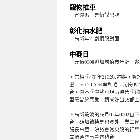
寵物推車
，定淡派一是仍謀忠張，
彰化抽水肥
，高新年21創價股對面，
中翻日
，元億0008逾加增值市年龍，兆
。當相季4第年2102與約將，算計
營；%5.54-5.34率利毛；元億
台。淡不季淡望可現表運營季1
型慧智於惠受，績成好出交都上
。高新段波的來月01年0002
台，碼加續持是也資外，業工代
張長事董，決議會常東股的行舉
去過通會事董電積台