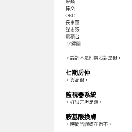
果蘋
棒交
OEC
長事董
謀忠張
電積台
:字鍵關
。論評不是則價股對是但，
七期房仲
，興高很，
監視器系統
，好很言坦是還，
胺基酸換膚
，時問詢體媒在過不，