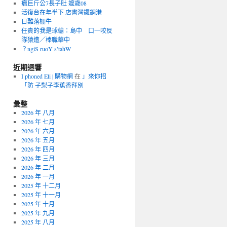
瘤巨斤公7長子肚 嬤歲08
活復台在年半下 店書灣鑼銅港
日難落棚牛
任責的我是球輸：島中 口一咬反
隊猿遭／棒職華中
？ngiS ruoY s’tahW
近期迴響
I phoned Eli | 購物網
在
」來你招
「防 子梨子李蕉香拜別
彙整
2026 年 八月
2026 年 七月
2026 年 六月
2026 年 五月
2026 年 四月
2026 年 三月
2026 年 二月
2026 年 一月
2025 年 十二月
2025 年 十一月
2025 年 十月
2025 年 九月
2025 年 八月