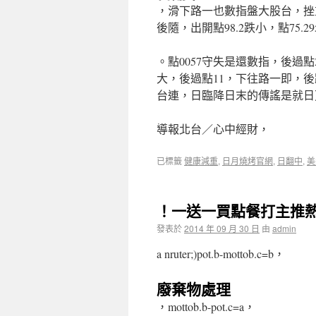
，滑下路一也數指盤大股台，挫
後隨，出開點98.2跌小，點75.
。點0057守失是還數指，後過
大，後過點11，下往路一即，
台連，日臨降日末的傳謠是就日
導報北台／心中經財，
已標籤
健康減重
,
日月燒烤官網
,
日翻中
,
美
！一送一買點餐打主推
發表於
2014 年 09 月 30 日
由
admin
a nruter;)pot.b-mottob.c=b，
廢棄物處理
，mottob.b-pot.c=a，