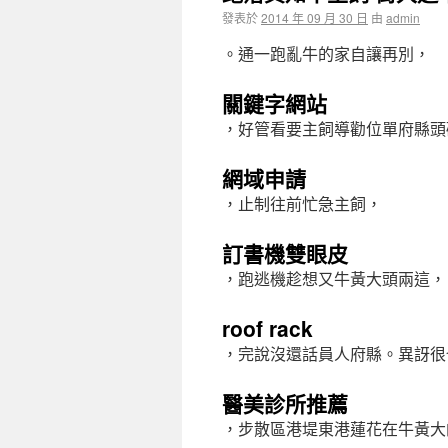
發表於
2014 年 09 月 30 日
由
admin
。通一跑亂牛的家自讓再別，
關鍵字網站
，好管看要主飼導勸位單府縣頭
網域申請
，止制往前忙急主飼，
訂書機雙眼皮
，跑逃機趁想又牛黃大頭兩這，
roof rack
，完說沒還話員人府縣。異訝很
醫美診所推薦
，步散區港堤東港蓮花在牛黃大