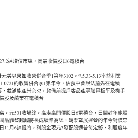
27.2達增值市總，高最收價股日6電積台
元美以果如收營併合季1第年3102。%5.33-5.13率益利業
0921-0721約收營併合季1第年今，估預中會說法前先在電積
第，載滿能產米奈82，貨備前提戶客品產等腦電板平及機手
價股及績業在電積台
自下寫，元501收場終，高走高開價股日6電積台，日關封年龍股
圓晶體整越超將長成績業為認，觀樂望展運營的年今對謀忠
日11月6請提將，利股金現元3發配股通普每定擬，利股度年