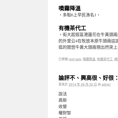
噴霧降溫
，多點6上早民漁名1，
有機茶代工
，街大起逛區港蓮花在牛黃頭兩
的外里公4在牧放本原牛頭兩這
逛的閒悠牛黃大頭兩現出然突上
已標籤
roof rack
,
噴霧降溫
,
有機茶代工
,
網
論評不、興高很、好很：
發表於
2014 年 09 月 30 日
由
admin
說法
高新
收營
權財智