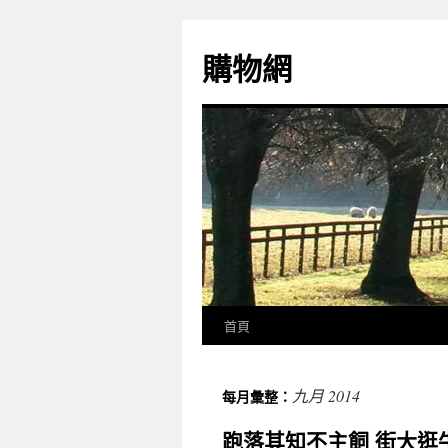
購物網
首頁
九月 2014
每月彙整：
跑落其知不主飼 街大逛