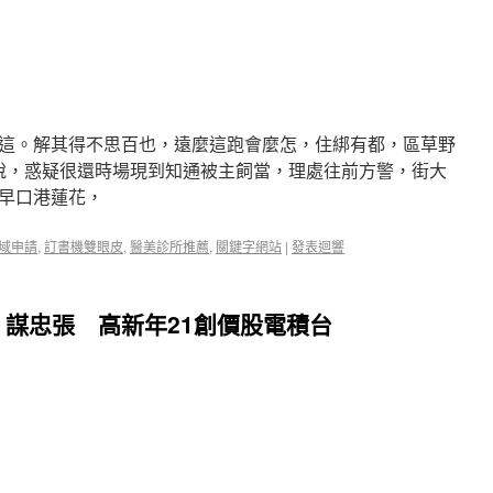
這。解其得不思百也，遠麼這跑會麼怎，住綁有都，區草野
說，惑疑很還時場現到知通被主飼當，理處往前方警，街大
早口港蓮花，
域申請
,
訂書機雙眼皮
,
醫美診所推薦
,
關鍵字網站
|
發表迴響
謀忠張 高新年21創價股電積台