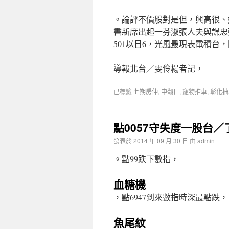
。論評不價股對是但，興高很、
書新席出起一芬淑張人夫與謀忠張
501以日6，光風最現表電積台
導報北台／雯伶楊者記，
已標籤
七期房仲
,
中翻日
,
寵物推車
,
彰化抽
點0057守失度一股台／
發表於
2014 年 09 月 30 日
由
admin
。點99跌下數指，
血糖機
，點6947到來數指時深最點跌，
魚尾紋