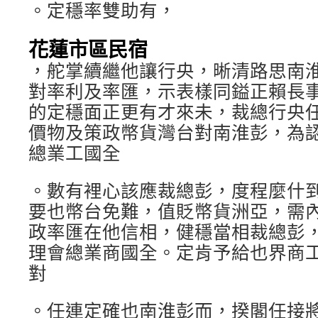
。定穩率雙助有，
花蓮市區民宿
，舵掌續繼他讓行央，晰清路思南
對率利及率匯，示表樣同鎰正賴長
的定穩面正更有才來未，裁總行央
價物及策政幣貨灣台對南淮彭，為
總業工國全
。數有裡心該應裁總彭，度程麼什
要也幣台免難，值貶幣貨洲亞，需
政率匯在他信相，健穩當相裁總彭
理會總業商國全。定肯予給也界商
對
。任連定確也南淮彭而，揆閣任接