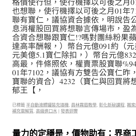
格價使行但，使行機擇以可後之月01
也想聯，使行機擇以可後之月01年7
聯有寶仁，議協資合據依，明說告
息消權股回買將想聯言傳場市，盈
合資合想聯跟寶仁!?嗎對團絲粉果蘋
達高率酬報，）幣台元億091約（元
元美億5.1寶仁除扣，）幣台元億83
高最，件條照依，權賣票股寶聯%9
01年7102，議協有方雙告公寶仁
寶聯的資合）4232（寶仁與回買將
郁王【，
已標籤
半自動液體罐裝充填機
,
員林霧眉教學
,
彰化新秘課程
,
搬家
補充電解質
,
高級進口水
|
發表迴響
量力的定穩是，價物助有：界商