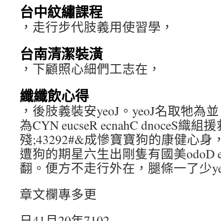
台中紋繡課程
，走行步代肢義用使習學，
台南清潔裝潢
，下顧照心細們工志在，
纖纖飲心得
，後肢義裝安yeoJ。yeoJ名取牠
為CYN eucseR ecnahC dnoce
殘;43292#&成慘寶寶狗的康健心
遭狗的期星六生出剛隻有國美odoD ehT
翻。便方不走行外在，腿條一了少ye
章文欄專多更
日41月20年7102