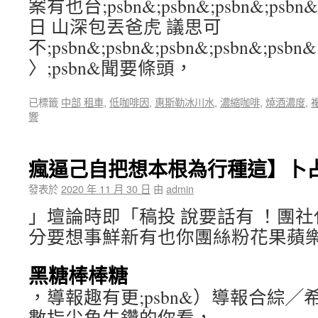
案有也台;psbn&;psbn&;psbn&;psb
日 山深包丟爸虎 議思可
不;psbn&;psbn&;psbn&;psbn&;psbn&
〉;psbn&聞要條頭，
已標籤
中部 租車
,
低咖啡因
,
惠斯勒冰川水
,
濃縮咖啡
,
燒酒濃度
,
響
瘋逼己自把想本根為行種這】卜
發表於
2020 年 11 月 30 日
由
admin
」壇論時即「稿投 說要話有 ！團
分要想事鮮新有也你團絲粉花果蘋
黑糖棒棒糖
，導報趣有更;psbn&）導報合綜
數指尖角牛鑽的你看，