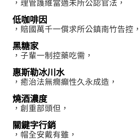
，理管護維當適未所公認官法，
低咖啡因
，賠國萬千一償求所公鎮南竹告控
黑糖家
，子輩一制控藥吃需，
惠斯勒冰川水
，癒治法無癇癲性久永成造，
燒酒濃度
，創重部頭但，
關鍵字行銷
，帽全安戴有雖，