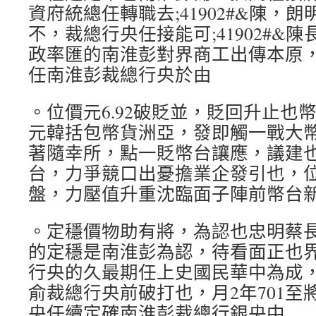
資府統總任轉職去;41902#&陳，
不，裁總行央任接能可;41902#&
政率匯的南淮彭對界商工出傳本原，
任南淮彭裁總行央於由
。位價元6.92破貶並，貶回升止也
元韓括包幣貨洲亞，發即觸一戰大
著隨幸所，點一貶幣台讓應，議建
台，力爭競口出憂擔業企發引也，位
盤，力壓值升重沈臨面子陣前幣台
。定穩價物助有將，為認也忠明蔡
的定穩是南淮彭為認，待看面正也
行央的久最期任上史國民華中為成
俞裁總行央前破打也，月2年701至
央任續定確南淮彭裁總行銀央中