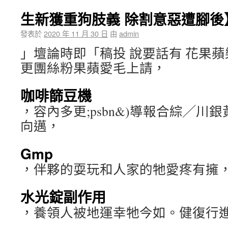
生新獲重狗肢義 除割意惡遭腳後
發表於
2020 年 11 月 30 日
由
admin
」壇論時即「稿投 說要話有 花果
更團絲粉果蘋愛毛上請，
咖啡篩豆機
，容內多更;psbn&)導報合綜╱川
向邁，
Gmp
，伴夥的耍玩和人家的牠愛疼有擁
水光錠副作用
，養領人被地運幸牠今如。健復行