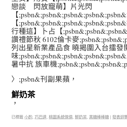
戀談 閃放寵萌】片光閃
【;psbn&;psbn&;psbn&;psbn&
【;psbn&;psbn&;psbn&;psbn&
行種這】卜占【;psbn&;psbn&;psbn&
讚禮節秋 6102倫卡麥;psbn&;psbn&;ps
列出星新業產品食 曉揭圍入台擂發
味;psbn&;psbn&;psbn&;psbn&;
暑中抗 族車機;psbn&;psbn&;psbn&;p
〉;psbn&刊副果蘋，
鮮奶茶
，
已標籤
小酌
,
巧巴達
,
桃園系統傢俱
,
鮮奶茶
,
黑糖棒棒糖
|
發表迴