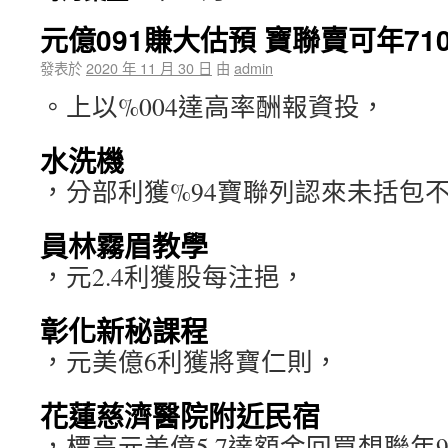
元億091賺大估預 寶聯賣可年71
發表於
2020 年 11 月 30 日
由
admin
。上以%004達高率酬報資投，
水洗機
，分部利獲%94寶聯列認來未括包
員林霧眉教學
，元2.4利獲股每注挹，
彰化新秘課程
，元美億6利獲將寶仁則，
花蓮慈濟醫院附近民宿
，標高元美億5.7達額金回買想聯年9