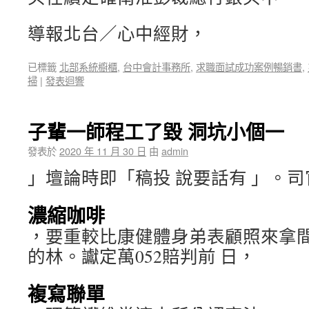
導報北台／心中經財，
已標籤
北部系統櫥櫃
,
台中會計事務所
,
求職面試成功案例暢銷書
,
掃
|
發表迴響
子輩一師程工了毀 洞坑小個一
發表於
2020 年 11 月 30 日
由
admin
」壇論時即「稿投 說要話有 」。
濃縮咖啡
，要重較比康健體身弟表顧照來拿
的林。讞定萬052賠判前 日，
複寫聯單