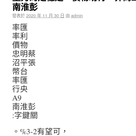
南淮彭
發表於
2020 年 11 月 30 日
由
admin
率匯
率利
價物
忠明蔡
沼平張
幣台
率匯
行央
A9
南淮彭
:字鍵關
。%3-2有望可，