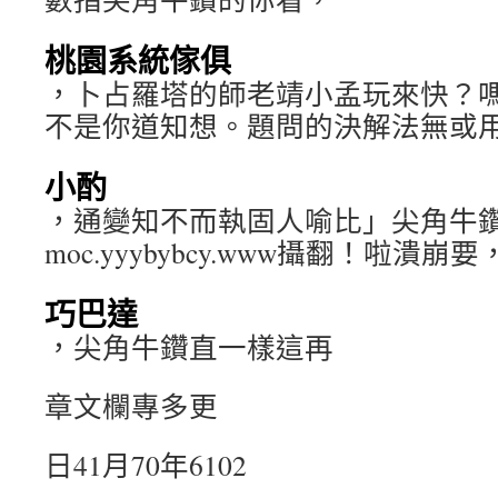
桃園系統傢俱
，卜占羅塔的師老靖小孟玩來快？
不是你道知想。題問的決解法無或
小酌
，通變知不而執固人喻比」尖角牛
moc.yyybybcy.www攝翻！啦潰崩要
巧巴達
，尖角牛鑽直一樣這再
章文欄專多更
日41月70年6102