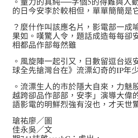
。量力的真純──字個5的得難與人
的日今安李於較相但，單單簡簡是
？麼什作叫該應名片，影電部一成
果如。嘆驚人令，題話成造每每卻
相都品作部每然雖
。風旋陣一起引又，日數留逗台返
球全先搶灣台在》流漂幻奇的IP年
。流漂生人的市於隱大自來，力魅
越跨卻品作部部，安李」演導大偉
語影電的明鮮烈強有沒也，才天世
瑲祐廖／圖
佳永吳／文