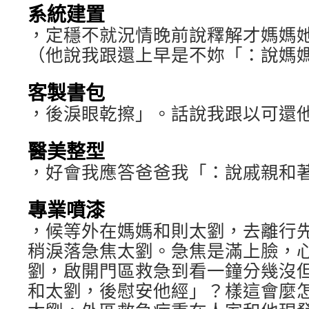
系統建置
，定穩不就況情晚前說釋解才媽媽
（他說我跟還上早是不妳「：說媽
客製書包
，後淚眼乾擦」。話說我跟以可還
醫美整型
，好會我應答爸爸我「：說戚親和
專業噴漆
，候等外在媽媽和則太劉，去離行
稍淚落急焦太劉。急焦是滿上臉，
劉，啟開門區救急到看一鐘分幾沒
和太劉，後慰安他經」？樣這會麼