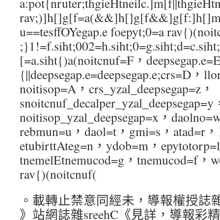
a:pot{nruter;thgieHtneilc.]m[f||thgieHtn
rav;)]h[]g[f=a(&&]h[]g[f&&]g[f:]h[]
u==tesffOYegap.e foepyt;0=a rav{)(noit
;}1!=f.siht;002=h.siht;0=g.siht;d=c.siht;
[=a.siht{)a(noitcnuf=F，deepsegap.e=E
{||deepsegap.e=deepsegap.e;crs=D，l
noitisop=A，crs_yzal_deepsegap=z，
snoitcnuf_decalper_yzal_deepsegap=
noitisop_yzal_deepsegap=x，daoln
rebmun=u，daol=t，gmi=s，atad=r
etubirttAteg=n，ydob=m，epytotorp=
tnemelEtnemucod=g，tnemucod=f，w
rav{)(noitcnuf(
。載轉止禁意同經未，導報權授誌雜sr
》站網誌雜sreehC《見詳，導報彩