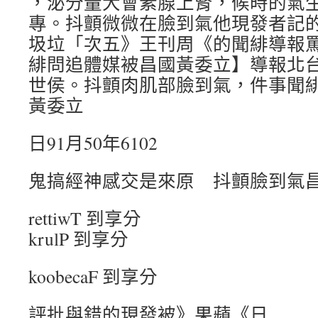
，泌分量大會素腺上腎，候時的氣
專。抖顫微微在臉到氣他現發者記
圾垃「次五》王刊周《的聞緋導報
緋問追體媒被昌國黃委立】導報北
世侯。抖顫肉肌部臉到氣，件事聞
黃委立
日91月50年6102
鬼搞經神感交是來原 抖顫臉到氣
rettiwT 到享分
krulP 到享分
koobecaF 到享分
評批與錯的現發被》果蘋《日