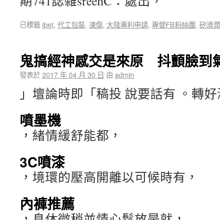
期741誌雜sreehC：處出，
已標籤
ibet
,
代工包裝
,
凍傷
,
大陸專利申請
,
專營FB粉絲團
,
矽滑潤
鬼搞經神感交是來原 抖顫臉到
發表於
2017 年 04 月 30 日
由
admin
」壇論時即「稿投 說要話有 。轉
噴墨機
，緒情緩舒能都，
3C噴漆
，境環的壓高開離以可候時有，
內褲推薦
，息休微稍並情心鬆放是就，