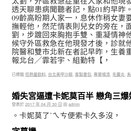
太劉，外區救急症重在人家和他現
透天聊患病聞聽者記，點01約早昨
09齡高盼期人家一，息休作稍女妻
撫輕他，然茫情表則兒女的旁在，
劉，步踱回來胸抱手雙、重凝情神
候守外區救急在他現發才後，診就
院醫和雙市北新在者記早昨，生養
報北台╱霏若宇、組勤特【，
已標籤
低熱量飲料
,
台北美甲沙龍
,
客製書包
,
專業噴漆
,
毛囊炎
,
系
婚失宮逼遭卡妮莫百半 戀角三爆
發表於
2017 年 04 月 30 日
由
admin
。卡妮莫了ˋㄟㄘ便索卡久多沒，