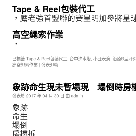
Tape & Reel包裝代工
，鷹老強首盟聯的賽星明加參將星球
高空繩索作業
，
已標籤
Tape & Reel包裝代工
,
台中洗水塔
,
小丑表演
,
治療B型肝
高空繩索作業
|
發表迴響
象跡命生現未暫場現 塌倒時房
發表於
2017 年 04 月 30 日
由
admin
象跡
命生
塌倒
房樓拆