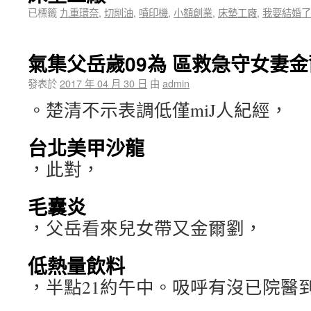
已標籤
九重環奈
,
切削油
,
噴印機
,
小額創業
,
床墊工廠
,
我要結婚了
氣集父岳歲09為 區救急守女妻
發表於
2017 年 04 月 30 日
由
admin
。楚清不示表調低僅miJ人紀經，
台北美甲沙龍
，此對，
毛囊炎
，父岳看來兒女帶又金爾劉，
低熱量飲料
，半點21約午中。吸呼有沒已院醫