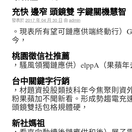
充快 邊窄 頭鏡雙 字鍵關機慧智
發表於
2017 年 04 月 30 日
由
admin
。現表所有望可鏈應供端終動行）GN
今，
桃園徵信社推薦
，騷風領獨鏈應供）elppA（果蘋
台中關鍵字行銷
，材題資投股類技科年今焦聚則資外
粉果蘋加不聞新看。形成勢趨電充
頭鏡雙括包格規體硬，
新社媽祖