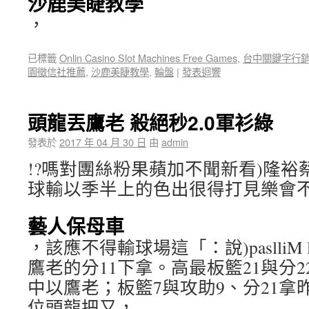
沙鹿美睫教學
，
已標籤
Onlin Casino Slot Machines Free Games
,
台中關鍵字行
園徵信社推薦
,
沙鹿美睫教學
,
輪盤
|
發表迴響
頭龍丟鷹老 殺絕秒2.0軍衫綠
發表於
2017 年 04 月 30 日
由
admin
!?嗎對團絲粉果蘋加不聞新看)隆裕
球輸以季半上的色出很得打見樂會
藝人保母車
，該應不得輸球場這「：說)paslliM 
鷹老的分11下拿。高最板籃21與分22)dr
中以鷹老；板籃7與攻助9、分21拿
位頭龍把又，