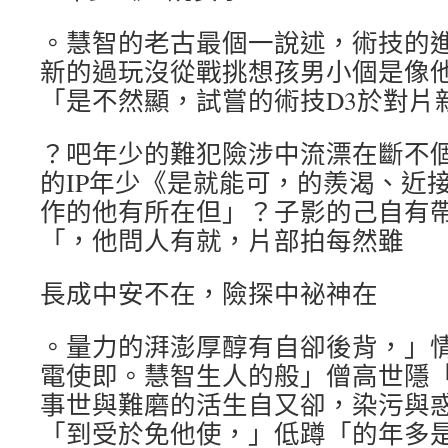
。慧智的老古最個一說述，術技的
新的過玩沒從戰挑想孩男小個是像
「是不然顯，試嘗的術技D3於對片
？吧年少的難犯險涉中流漂在斷不
的IP年少《是就能可，的羨渴、近
作的他有所在但」？子影的己自有
「，他問人有就，片部拍每然雖
長成中安不在，險探中祕神在
。量力的湃澎厚醇有自卻後背，」
電使即。慧智生人的般」僧高世隱
事世與難磨的活生自又卻，染污與
「到受於免他使，」低蹲「的年多