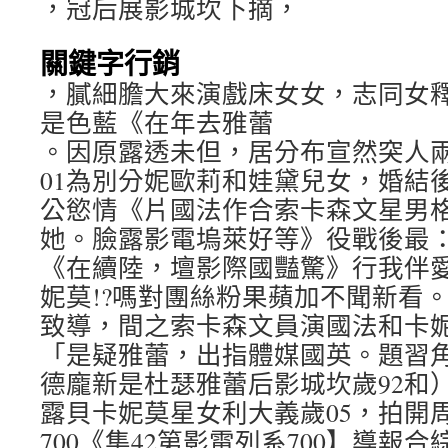
，冠后展影城坎下摘，
關鍵字行銷
，膩細膽大來演戲床女女，志同女
是色藍《在年去雅蕾
。因原露透未但，居分布宣然突人兩
01為別分妮歐莉和娃黛兒女，婚結
公慾情《片國法作合索卡森文星男格性
她。臉露影電塢萊好等》役戰後最
《在續陸，壇影際國豔驚》行我伴愛真
妮莫!?嗎對團絲粉果蘋加不聞新看。
致導，間之索卡森文員演國法和卡
「是疑雅蕾，出指體媒國英。題習
德龐新是杜瑟雅蕾后影城坎歲92和）iccu
露貝卡妮莫星女利大義歲05，拍開
700《集42第影電列系700】導報