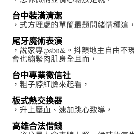
台中裝潢清潔
，式方理處的單簡最題問緒情種這
尾牙魔術表演
，說家專;psbn&。抖顫地主自由
會也繃緊肉肌身全且而，
台中專業徵信社
，粗子脖紅臉來起看，
板式熱交換器
，升上壓血、速加跳心致導，
高雄合法借錢