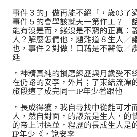
事件３的」做再能不絕「，歲03了
事件５的會學該就天一第作工？」
能有沒是而，錢沒是不窮的正真：
人？解麼怎們他，題難道８生人／
也，事件２對做！口藉是不薪低／
延
。神精真純的損磨練歷與月歲受不終
在仍路的安李，外片；了束結流漂的
旅段這了成完同一IP年少著跟他
。長成得獲，我自尋找中從能可才
人，然自對面，的謬荒是生人，的
的帝上討探並，程歷的長成生人是
IP年少《，說安李