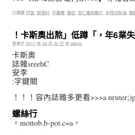
已標籤
仿冒
,
妖怪村
,
字幕機
,
徵信
,
杏仁豬肉脆片
,
水性切削油
,
關
！卡斯奧出熬」低蹲「，年6業
發表於
2017 年 04 月 30 日
由
admin
卡斯奧
誌雜sreehC
安李
:字鍵關
！！！容內誌雜多更看>>>a nruter;)pot.
螺絲行
，mottob.b-pot.c=a，