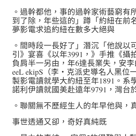
。過幹都他，事的過幹家術藝窮有
到了除，年些這的」蹲「約紐在前
夢影電求追約紐在數多大絕與
。間時段一長好了」潛沉「他說以
引》宴喜《以年3991，》手推《攝拍
負肩半一另由，年6達長業失，安李
eeL ekipS（李‧克派史導名人黑
製影電讀就學大約紐至年1891。系
諾利伊讀就國美赴遠年9791，灣台於
。聯關無不歷經生人的年早他與，
事世透通又卻，奇好真純既