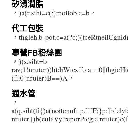
矽滑潤脂
，)a(r.siht=c(:)mottob.c=b，
代工包裝
，thgieh.b-pot.c=a(?c;)(tceRtneilCgn
專營FB粉絲團
，)(s.siht=b
rav;1!nruter))htdiWtesffo.a==0||thgieH
(fi;0!nruter)B==)A，
通水管
，
a(q.siht(fi{)a(noitcnuf=p.]l[F;}p:]b[ely
nruter})b(eulaVytreporPteg.c nruter)c(