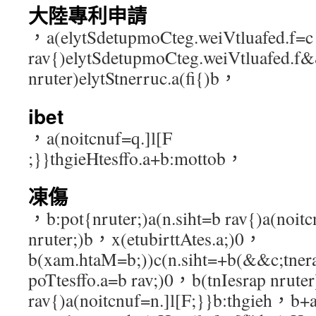
大陸專利申請
，a(elytSdetupmoCteg.weiVtluafed.f=c
rav{)elytSdetupmoCteg.weiVtluafed.f&&
nruter)elytStnerruc.a(fi{)b，
ibet
，a(noitcnuf=q.]l[F
;}}thgieHtesffo.a+b:mottob，
凍傷
，b:pot{nruter;)a(n.siht=b rav{)a(noitc
nruter;)b，x(etubirttAtes.a;)0，
b(xam.htaM=b;))c(n.siht=+b(&&c;tner
poTtesffo.a=b rav;)0，b(tnIesrap nruter
rav{)a(noitcnuf=n.]l[F;}}b:thgieh，b