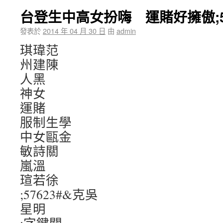
台登生中高女扮嗨 運賭好擁傲;57
發表於
2014 年 04 月 30 日
由
admin
琪瑋范
州建陳
人黑
神女
運賭
服制生學
中女甌金
敏詩關
嵐溫
瑄若徐
;57623#&克吳
星明