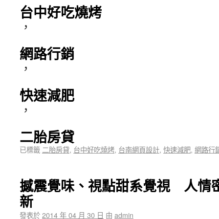
台中好吃燒烤
，
網路行銷
，
快速減肥
，
二胎房貸
已標籤
二胎房貸
,
台中好吃燒烤
,
台南網頁設計
,
快速減肥
,
網路行
撼震覺味、視點甜系覺視 人情
新
發表於
2014 年 04 月 30 日
由
admin