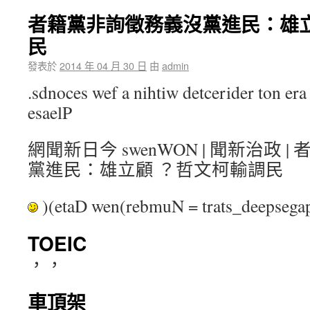
者籍黨非詢徵務義沒黨進民：雄立
民
發表於
2014 年 04 月 30 日
由
admin
.sdnoces wef a nihtiw detcerider ton era 
esaelP
網聞新日今 swenWON | 聞新治政 
黨進民：雄立顧 ？哲文柯輸調民
)(etaD wen(rebmuN = trats_deepse
TOEIC
，，
車頂架