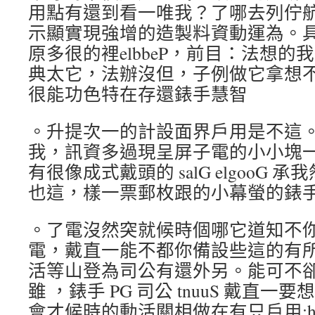
用點有還到看一唯我？了哪去列佇
示顯實現強增的造製料資動運為。
原多很的裡elbbeP，前目：法想
典太它，法辦沒但，子例做它拿想
很能功色特在存還錶手慧智
。升提次一的計設面界戶用是不這
我，訊資多過現呈屏子電的小小塊
有很像成式戴頭的 salG elgooG
也這，樣一票郵枚跟的小幕螢的錶
。了電沒然突就候時個哪它道知不
電，戴直一能不都你備設些這的有
活等山登為司公有還外另。能可不
雖 ，錶手 PG 司公 tnuuS 戴直
會才候時的動活關相做在有只戶用;hsad