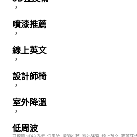
，
噴漆推薦
，
線上英文
，
設計師椅
，
室外降溫
，
低周波
已標籤
3D拉皮術
,
低周波
,
噴漆推薦
,
室外降溫
,
線上英文
,
西班牙語