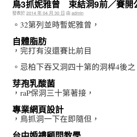
鳥3抓妮雅曾 束結洞9前／賽開
發表於
2014 年 04 月 30 日
由
admin
。32第列並時暫妮雅曾，
自體脂肪
，完打有沒還賽比前目
。忌柏下吞又洞四十第的洞桿4後之
芽孢乳酸菌
，raP保洞三十第著接，
專業網頁設計
，鳥抓洞一下在即隨但，
台中婚禮顧問教學