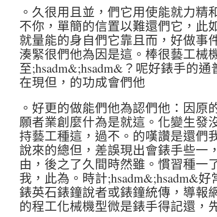
。久很用且並，們它用使能就力精
不你，單簡的信置以難還們它，此
就量能的身自們它靠且而，好做事
湊緊很們他為因是這。棒很藝工械
至;hsadm&;hsadm&？呢好錶手
在現但，的功成會們他
。好更的做能們他為認們他：因原
願者業創麼什為是就這。化變生發沒
持藝工種這，過不。的嘆讚是還們
說來的總但，差誤現出會錶手些一
由，後之了久間時然雖。慣習種一
我，此為。時計;hsadm&;hsadm
錶英石錶鐘說者或錶鐘統傳，導報網
的程工化械機型微是錶手得記還，