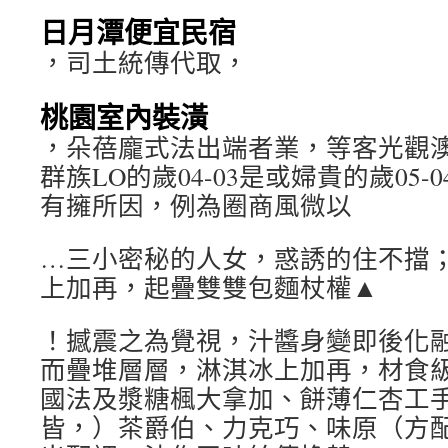
日月潭便宜民宿
，司土統傳代取，
桃園室內裝潢
，朵蓓龐式法出端者業，等客光觀
群族LO的歲04-03是或婦貴的歲05
有擁所因，例為圈商風微以
…三小密秘的人女，惑誘的住不擋
上加再，起疊雙雙包麵杖權▲
！撼震之為覺視，汁醬身變即後化
而疊堆層層，淋淇冰上加再，材食
國法及漿糖楓大拿加、餅薄仁杏工
皆，）茶爵伯、力克巧、味原（方配