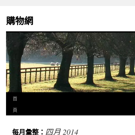
購物網
首
頁
四月 2014
每月彙整：