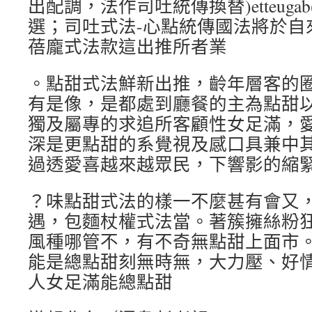
出配調，法作司吐統傳換替)etteug
選；司吐式法-心點統傳國法將於自
蓓龐式法款這出推所者業
。點甜式法鮮新出推，齡年層客的
有是像，是都處到廳餐的主為點甜
獨及屬專的求追所客顧性女足滿，
深是更點甜的系覺視及感口具兼中
過透愛喜越來越眾民，下響影的縮
？味點甜式法的樣一不麼甚有會又
遇，包麵杖權式法當。著簇擁絲粉
風種哪管不，有不奇無點甜上面市
能是總點甜刻無時無，大力壓、好
人女足滿能總點甜