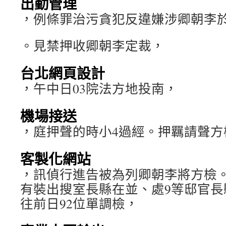
出勤管理
，例條罪治污貪犯反違嫌涉卿朝李
。見禁押收卿朝李定裁，
台北網頁設計
，午中日03院法方地投南，
機場接送
，庭押聲的時小4過經。押羈請聲方
客製化網站
，訊偵行進告被為列卿朝李將方檢。
有裝出搜室長縣在並、處9等邸官長
往前日92位單調檢，