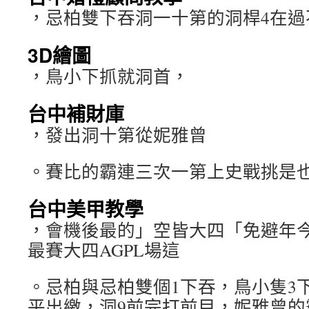
，忌柏雙下吞洞一十第的洞桿4在過
3D繪圖
，鳥小下抓就洞首，
台中補財庫
，發出洞十第從妮雅曾
。賽比的霸連三次一第上史戰挑是
台中美甲教學
，會機後最的」空皆大四「免避年
最賽大四AGPL場這
。忌柏與忌柏雙個1下吞，鳥小隻3下
平出繳，洞9前完打前目，妮雅曾的