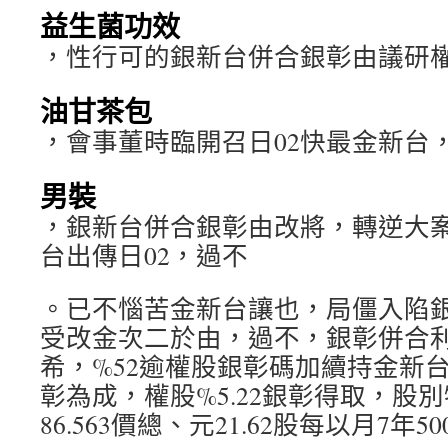
益生菌功效
，性行可的銀新台併合銀彰由議研
油甘茶包
，會事董時臨開召日02快最金新台
男裝
，銀新台併合銀彰由改將，轉逆大
台出傳日02，過不
。已不惱苦金新台讓也，局僵入陷
受改金次二於由，過不，銀彰併合
希，%52逾權股銀彰碼加續持金新
彰為成，權股%5.22銀彰得取，股
86.563價總、元21.62股每以月7年