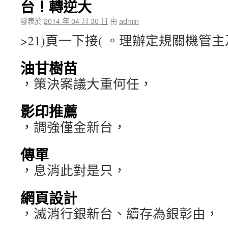
台！轉逆大
發表於
2014 年 04 月 30 日
由
admin
>21)頁一下接( 。理辦定規關機管
油甘樹苗
，策決案議大重何任，
影印推薦
，調強僅金新台，
傳單
，息消此對是只，
網頁設計
，滅消行銀新台、續存為銀彰由，