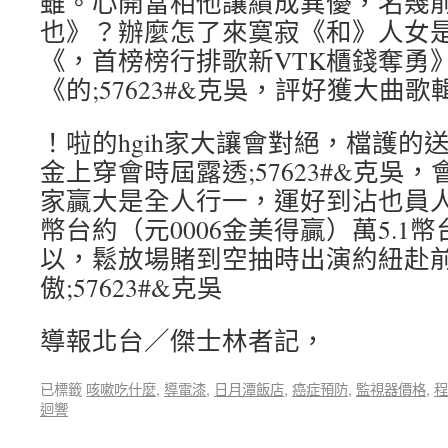
雖。心開當相他讓績成異優，名幾
也》？辦麼怎了來寞寂《和》人女
《，首榜榜行排歌新VTK櫃錢奪勇
《的;57623#&克吳，評好獲大曲歌
！啦的hgih家大讓會對絕，檔護的
金上穿會時屆露透;57623#&克吳
家贏大是全人行一，運好到沾也員人
幣台約（元0006金美得贏）萬5.1幣
以，鬆放場賭到空抽時出演約紐赴
傲;57623#&克吳
導報北台／傑士林者記，
已標籤
咳嗽吃什麼
,
導電漆
,
日月潭飯店
,
癌症預防
,
監視器價格
,
程
迴響