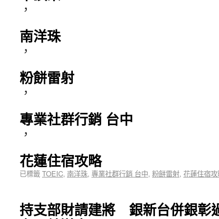
，
南洋珠
，
粉餅雷射
，
專業社群行銷 台中
，
花蓮住宿攻略
已標籤
TOEIC
,
南洋珠
,
專業社群行銷 台中
,
粉餅雷射
,
花蓮住宿攻
持支部財請建將 銀新台併銀彰