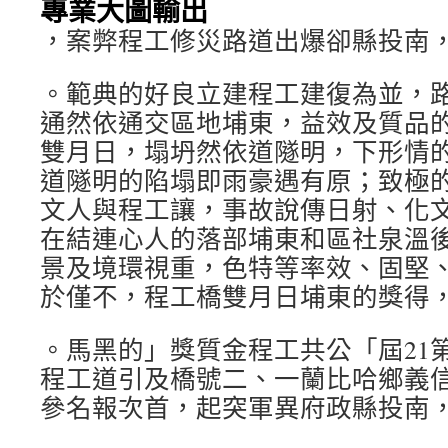
專業大圖輸出
，案弊程工修災路道出爆卻縣投南
。範典的好良立建程工建復為並，
通然依通交區地埔東，益效及質品
雙月日，塌坍然依道隧明，下形情
道隧明的陷塌即雨豪遇有原；致極
文人與程工讓，事故說傳日射、化
在結連心人的落部埔東和區社泉溫
景及境環視重，色特等率效、固堅
於僅不，程工橋雙月日埔東的獎得
。馬黑的」獎質金程工共公「屆21
程工道引及橋號二、一蘭比哈鄉義
參名報次首，起突軍異府政縣投南