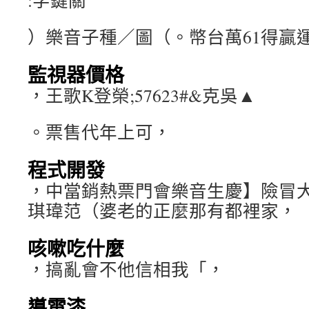
:字鍵關
）樂音子種／圖（。幣台萬61得贏
監視器價格
，王歌K登榮;57623#&克吳▲
。票售代年上可，
程式開發
，中當銷熱票門會樂音生慶】險冒
琪瑋范（婆老的正麼那有都裡家，
咳嗽吃什麼
，搞亂會不他信相我「，
導電漆