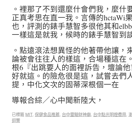
。裡那了不到還麼什會們我，麼什
正真考思在直一我。言傳的hctaW
也，評測的錶手慧智多很他其和elb
一樣這是就我，候時的錶手慧智到
。點遠滾法想異怪的他著帶他讓，
論被會往往人的樣這，合場種這在
根6『出跳要人的面裡訴告，壇論他
好就這。的險危很是這，試嘗去們
提，中化文次的固蒂深根個一在
導報合綜／心中聞新陸大，
已標籤
MIT
,
保健食品推薦
,
台中靈驗財神廟
,
台中點光明燈費用
,
迴響