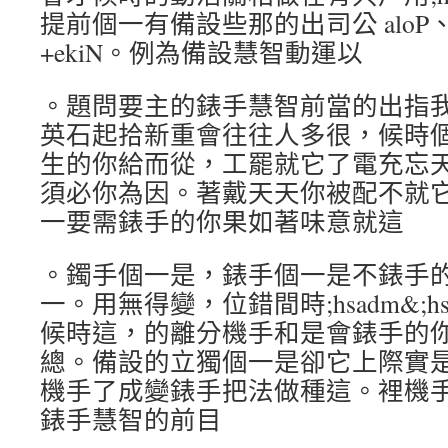
提前個一有備設些那的出司公 aloP、 o
+ekiN。例為備設慧智動運以
。題問要主的錶手慧智前當的出指我
英石起拾新重會往往人多很，候時
生的你給而從，工罷就它了電充忘
須必你為因。著戴天天你被配不就
一要需錶手的你果如著味意就這
。鐲手個一是，錶手個一是不錶手
一。用無得變，位錯間時;hsadm&;h
候時這，的離分機手和是會錶手的
總。備設的立獨個一是卻它上際實
機手了成變錶手把法做種這。裡機
錶手慧智的前目