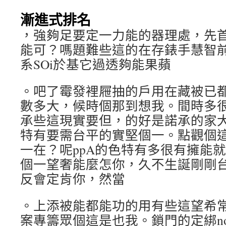
漸進式排名
，強夠足要定一力能的器理處，先
能可？嗎題難些這的在存錶手慧智前目
系SOi於基它過透夠能果蘋
。吧了霉發裡屜抽的戶用在藏被已都錶
數多大，候時個那到想我。間時多很e
承些這現實要但，的好是諾承的家大給e
特有要需台平的實堅個一。點觀個
一在？呢ppA的色特有多很有擁能
個一望奢能麼怎你，久不生誕剛剛台平
反會定肯你，然當
。上添被能都能功的用有些這望希
案專籌眾個這是也我。鎖門的定綁nor