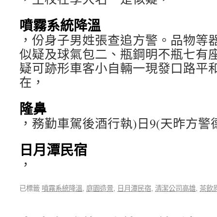
噴霧系統降溫
，份身子男姓張查追方警。品物等
似疑及球氣包二、瓶鋼明不瓶七有
疑可跡形車客小自輛一現發口路平
在，
隆鼻
，務勤車駕後酒行執)日9(天昨方警
日月潭民宿
，
已標籤
噴霧系統降溫
,
庭園造景
,
日月潭民宿
,
清潔公司高雄
,
茶飲