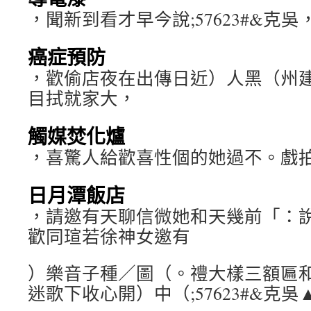
，聞新到看才早今說;57623#&克吳
癌症預防
，歡偷店夜在出傳日近）人黑（州
目拭就家大，
觸媒焚化爐
，喜驚人給歡喜性個的她過不。戲
日月潭飯店
，請邀有天聊信微她和天幾前「：說;5
歡同瑄若徐神女邀有
）樂音子種／圖（。禮大樣三額匾
迷歌下收心開）中（;57623#&克吳