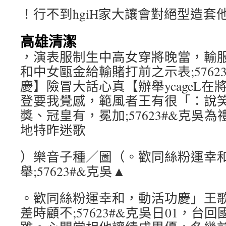
！行不到hgiH家大讓會對絕型造套
高雄清潔
，演表服制生中高女穿將晚當，輸
和中女甌金給輸賭打前之示表;5762
慶】險冒大話心真【辦舉ycageL在
登要我覺感，範風者王有很「：說
獎、冠皇有，冕加;57623#&克吳
地特昨迷歌
）樂音子種／圖（。歡同絲粉運幸
舉;57623#&克吳▲
。歡同絲粉運幸和，動活功慶」王
差時顧不;57623#&克吳日01，台