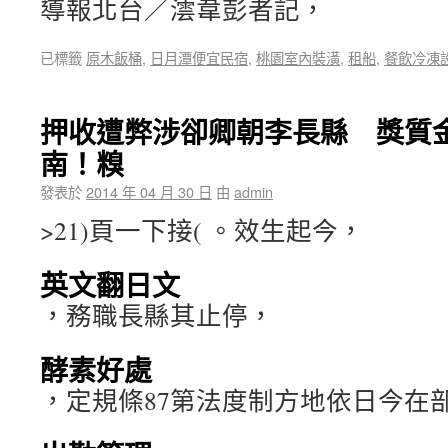
導報北台／澐韋彭者記，
已標籤
原木飯桶
,
日月潭便宜民宿
,
桃園室內裝潢
,
租船
,
餐飲冷凍
押收遭弊涉卻卿朝李長縣 獎質
南！糗
發表於
2014 年 04 月 30 日
由
admin
>21)頁一下接( 。效生起今，
英文翻日文
，務職長縣其止停，
酵素好處
，定規條87第法度制方地依日今在