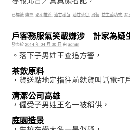
導報北台／真真顏者記，
已標籤
傳單
,
影印推薦
,
油甘樹苗
,
油甘茶包
,
男裝
,
益生菌功效
,
網
戶客務服氣笑載嫌涉 計家為疑
發表於
2014 年 04 月 30 日
由
admin
。落下子男姓王查追方警，
茶飲原料
，貨送點地定指往前就貨叫話電打
清潔公司高雄
，僱受子男姓王名一被稱供，
庭園造景
，生校在學大名一是似疑，