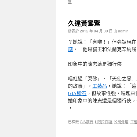
響
久違黃鶯鶯
發表於
2012 年 04 月 30 日
由
admin
？她說：「有啦！」但強調現在
糖
，「他是貓王和法蘭克辛納屈
印象中的陳志遠是獨行俠
唱紅過「哭砂」、「天使之戀」
的故事」，
工藝品
，她說：「這
GIA鑽石
，但故事性強，唱起來
她印象中的陳志遠是個獨行俠，
，
已標籤
GIA鑽石
,
L阿拉伯糖
,
公司外燴
,
工