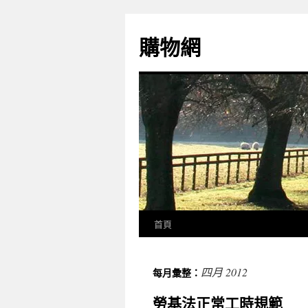
購物網
首頁
四月 2012
每月彙整：
勞基法正常工時規範