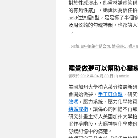
對於性感演出，熊黛林謙虛笑稱
的有夠性感」，她說因為信任拍
hold住這個S型，足足擺了半個
及周汶錡的勾魂神韻，也都讓人
.，
已標籤
台中網路行銷公司
,
婚戒鑽石
,
彌月
睡覺做夢可以幫助心靈
發表於
2012 年 04 月 30 日
由
admin
美國加州大學柏克萊分校最新研
會開始做夢，
手工鮭魚鬆
，研究
效嗎
，壓力系統、壓力化學物質
結婚戒指
，讓傷心的回憶不再那
研究計畫主持人美國加州大學柏
眠作夢階段，大腦神經化學成份
舒緩記憶中的痛楚。