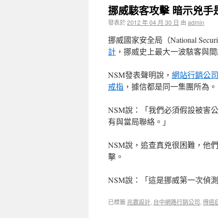
挪威駭客攻擊 暗示兇手
發表於
2012 年 04 月 30 日
由
admin
挪威國家安全局（National Securit
計
，挪威史上最大一波駭客與間
NSM發表聲明說，
網站行銷公
戒指
，據信都是同一集團所為。
NSM說：「我們必須假設被害
有與當局聯絡。」
NSM說，追查真兇很困難，他
擊。
NSM說：「這是挪威第一次偵
已標籤
兆震設計
,
台中網路行銷公司
,
得癌