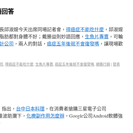
語回答
長邱淑媞今天出席同場記者會，
得癌症不能吃什麼
，邱淑媞
脂肪都對身體不好；戴勝益則妙語回應，
生魚片專賣
，可輪
計公司
，兩人的對話，
癌症五年後就不會復發嗎
，讓現場歡
司
,
得癌症不能吃什麼
,
生魚片專賣
,
癌症五年後就不會復發嗎
,
網路行銷
|
發表
.）指出，
台中日本料理
，在消費者搶購三星電子公司
.）手機推波助瀾下，
化療副作用怎麼辦
，Google公司Android軟體強
。