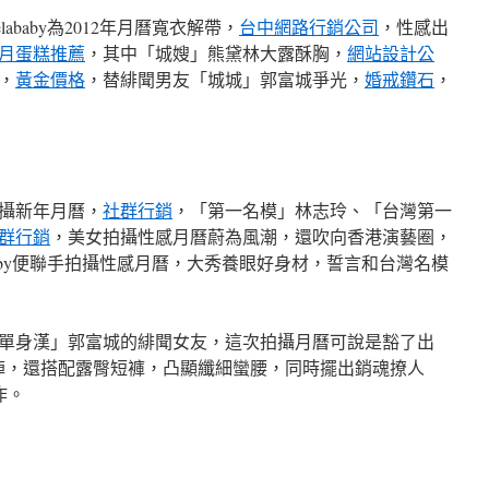
ababy為2012年月曆寬衣解帶，
台中網路行銷公司
，性感出
月蛋糕推薦
，其中「城嫂」熊黛林大露酥胸，
網站設計公
，
黃金價格
，替緋聞男友「城城」郭富城爭光，
婚戒鑽石
，
攝新年月曆，
社群行銷
，「第一名模」林志玲、「台灣第一
群行銷
，美女拍攝性感月曆蔚為風潮，還吹向香港演藝圈，
ababy便聯手拍攝性感月曆，大秀養眼好身材，誓言和台灣名模
單身漢」郭富城的緋聞女友，這次拍攝月曆可說是豁了出
上陣，還搭配露臀短褲，凸顯纖細蠻腰，同時擺出銷魂撩人
作。