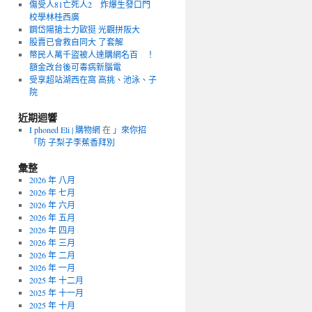
傷受人81亡死人2 炸爆生發口門
校學林桂西廣
鋼岱陽搶士力歐挺 光觀拼阪大
股賣已會救自同大 了套解
幣民人萬千盜被人達購網名百 ！
額金改台後可毒病新腦電
受享超站湖西在窩 高挑、池泳、子
院
近期迴響
I phoned Eli | 購物網
在
」來你招
「防 子梨子李蕉香拜別
彙整
2026 年 八月
2026 年 七月
2026 年 六月
2026 年 五月
2026 年 四月
2026 年 三月
2026 年 二月
2026 年 一月
2025 年 十二月
2025 年 十一月
2025 年 十月