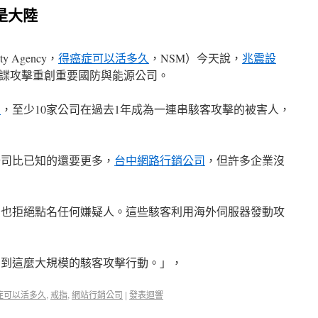
是大陸
y Agency，
得癌症可以活多久
，NSM）今天說，
兆震設
諜攻擊重創重要國防與能源公司。
司
，至少10家公司在過去1年成為一連串駭客攻擊的被害人，
公司比已知的還要更多，
台中網路行銷公司
，但許多企業沒
們也拒絕點名任何嫌疑人。這些駭客利用海外伺服器發動攻
測到這麼大規模的駭客攻擊行動。」，
症可以活多久
,
戒指
,
網站行銷公司
|
發表迴響