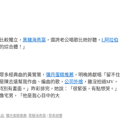
比較獨立，
黑糖海燕窩
，還誇老公唱歌比她好聽，
L阿拉伯
的綜合體！」
眾多經典曲的黃鶯鶯，
彌月蛋糕推薦
，明晚將獻唱「留不住
是陳志遠幫我作曲、編曲的歌，
公司外燴
，雖沒拍過MV，
特別有畫面。」昨彩排完，她說：「很緊張，有點想哭。」
像宅男，「他是我心目中的大
藝品
,
彌月蛋糕推薦
,
黑糖海燕窩
|
發表迴響