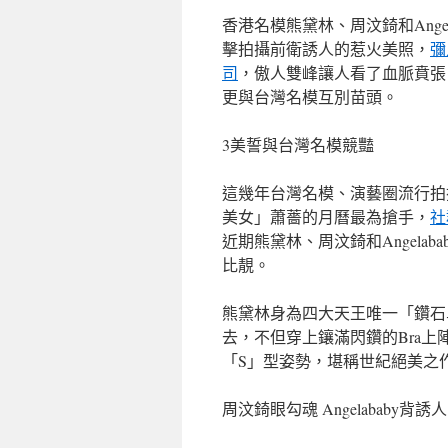
香港名模熊黛林、周汶錡和Angel
擊拍攝前衛誘人的惹火美照，
彌
司
，傲人雙峰讓人看了血脈賁張
更與台灣名模互別苗頭。
3美誓與台灣名模競豔
這幾年台灣名模、演藝圈流行拍
美女」蕭薔的月曆最為搶手，
社
近期熊黛林、周汶錡和Angel
比靚。
熊黛林身為四大天王唯一「鑽石
去，不但穿上鑲滿閃鑽的Bra
「S」型姿勢，堪稱世紀絕美之
周汶錡眼勾魂 Angelababy背誘人