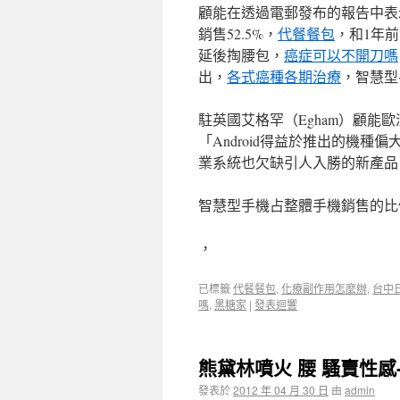
顧能在透過電郵發布的報告中表
銷售52.5%，
代餐餐包
，和1年
延後掏腰包，
癌症可以不開刀嗎
出，
各式癌種各期治療
，智慧型
駐英國艾格罕（Egham）顧能歐洲
「Android得益於推出的機種
業系統也欠缺引人入勝的新產品
智慧型手機占整體手機銷售的比例，
，
已標籤
代餐餐包
,
化療副作用怎麼辦
,
台中
嗎
,
黑糖家
|
發表迴響
熊黛林噴火 腰 騷賣性感
發表於
2012 年 04 月 30 日
由
admin