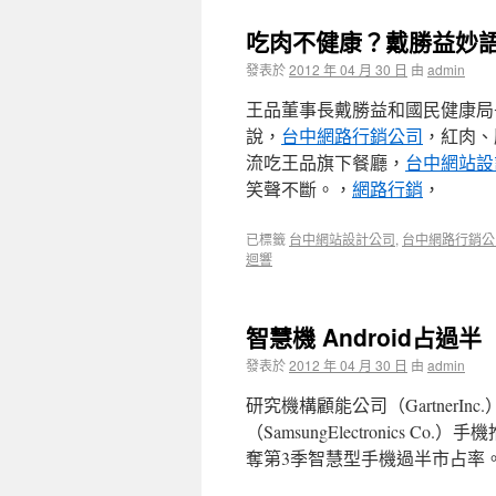
吃肉不健康？戴勝益妙
發表於
2012 年 04 月 30 日
由
admin
王品董事長戴勝益和國民健康局
說，
台中網路行銷公司
，紅肉、
流吃王品旗下餐廳，
台中網站設
笑聲不斷。，
網路行銷
，
已標籤
台中網站設計公司
,
台中網路行銷公
迴響
智慧機 Android占過半
發表於
2012 年 04 月 30 日
由
admin
研究機構顧能公司（GartnerInc
（SamsungElectronics Co
奪第3季智慧型手機過半市占率