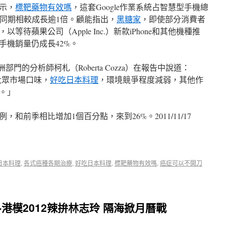
示，
標靶藥物有效嗎
，這套Google作業系統占智慧型手機總
前同期相較成長逾1倍。顧能指出，
黑糖家
，即使部分消費者
，以等待蘋果公司（Apple Inc.）新款iPhone和其他機種推
手機銷量仍成長42%。
部門的分析師柯札（Roberta Cozza）在報告中說道：
偏大眾市場口味，
好吃日本料理
，環境競爭程度減弱，其他作
。」
和前季相比增加1個百分點，來到26%。2011/11/17
日本料理
,
各式癌種各期治療
,
好吃日本料理
,
標靶藥物有效嗎
,
癌症可以不開刀
-港模2012辣拚林志玲 隔海掀月曆戰