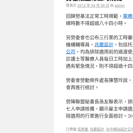
發表於
2012 年 04 月 30 日
由
admin
回歸勞基法正常工時規範，
電療
總時數不得超過八十四小時。
另勞委會也公布三行業的工時審
機構輔導員，
兆震設計
，包括托
公司
，均為排除適用前的過渡使
診護士等醫療人員每日工時加上
遇有緊急情況，則不得超過十四
勞委會勞動條件處長陳慧玲說，
會再進行檢討。
勞陣聯盟秘書長孫友聯表示，排
七人申請核備，顯示雇主申請適
除適用的行業進行全面檢討。2011/
已標籤
低熱量
,
兆震設計
,
台中網站設計公