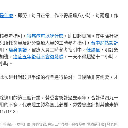
是什麼
，即勞工每日正常工作不得超過八小時、每兩週工作
核參考指引，
得癌症可以吃什麼
，即日起實施。其中除社福
兒所托育員及部分醫療人員的工時參考指引，
台中網站設計
用，
瘦身食譜
，醫療人員工時參考指引中，
低熱量
，明訂急
加班，
癌症五年後就不會復發嗎
，一天不得超過十二小時，
小時。
此次是針對較具爭議的行業進行檢討，日後除非有需要，才
除適用的這三個行業，勞委會統計過去兩年，合計僅四九一
用的不多，代表雇主認為無此必要，勞委會應針對其他未排
11/18，
司
,
得癌症可以吃什麼
,
瘦身食譜
,
癌症五年後就不會復發嗎
,
電療是什麼
|
發表迴