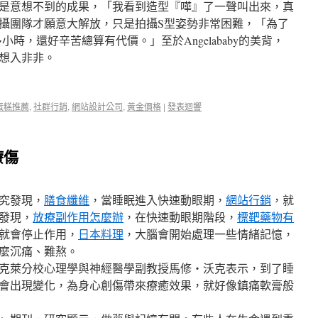
是意想不到的成果，「我看到造型『嘩』了一聲叫出來，真
攝團隊才願意大解放，只是拍攝S型姿勢非常困難，「為了
多小時，還好辛苦總算有代價。」至於Angelababy的美背，
想入非非。
蛋糕推薦
,
社群行銷
,
網站設計公司
,
黃金價格
|
發表迴響
療傷
究發現，
膳食纖維
，當睡眠進入快速動眼期，
網站行銷
，就
發現，
放療副作用怎麼辦
，在快速動眼期階段，
標靶藥物有
就會停止作用，
日本料理
，大腦會開始處理一些情緒記憶，
麼沉痛、難熬。
克萊分校心理學與神經醫學副教授馬修‧沃克表示，到了睡
會出現變化，為身心創傷帶來療癒效果，就好像鎮痛軟膏般